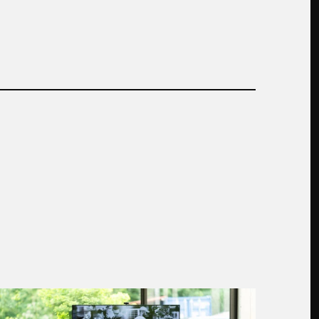
EO baut Kompetenz auf Zertifikatsniveau au
ehr zu Spitzenkoch Martin Stopp im Gespräc