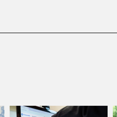
nce Day
Mehr zu Shopware-Zertifizierungen: IAN
M