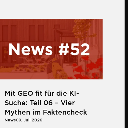
uf Onlinehändler zukommt
gslösung mit PayPal verspricht effiziente
ehr zu Mit GEO fit für die KI-Suche: Teil 06
Mit GEO fit für die KI-
Suche: Teil 06 – Vier
Mythen im Faktencheck
News
09. Juli 2026