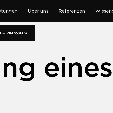
stungen
Über uns
Referenzen
Wissens
t
PIM System
ung eine